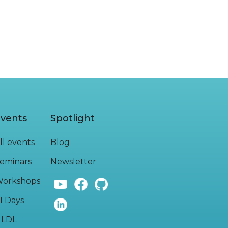
vents
Spotlight
ll events
Blog
eminars
Newsletter
orkshops
I Days
LDL