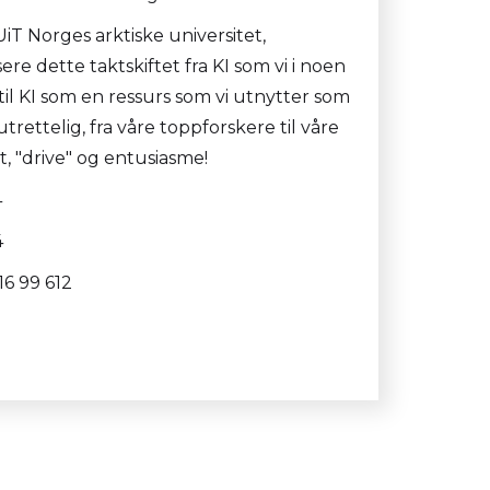
UiT Norges arktiske universitet,
sere dette taktskiftet fra KI som vi i noen
 til KI som en ressurs som vi utnytter som
utrettelig, fra våre toppforskere til våre
 "drive" og entusiasme!
4
4
16 99 612