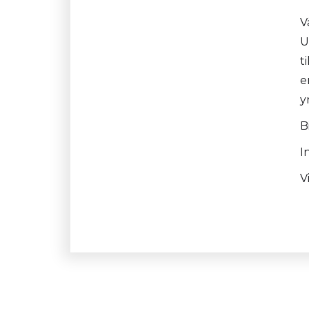
V
U
t
e
y
B
I
V