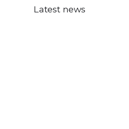
Latest news
Visual Intelligence at Aren
JULY 30, 2026
Visual Intelligence researchers a
oriented events at Arendalsuka 
annual political festival.
READ MORE