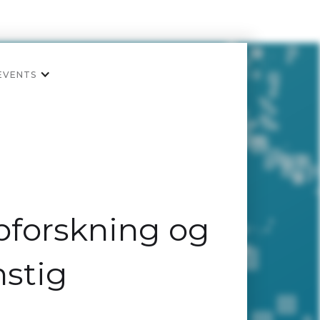
EVENTS
ppforskning og
nstig