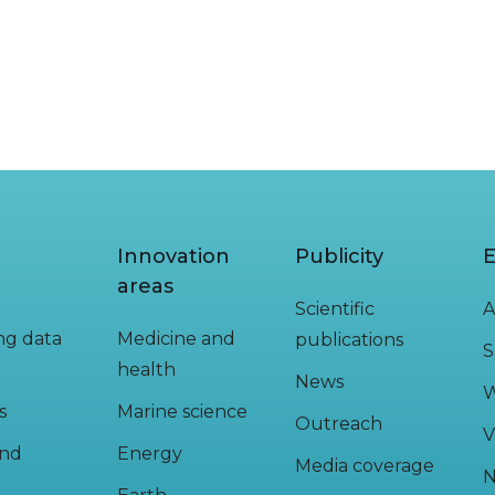
Innovation
Publicity
E
areas
Scientific
A
ing data
Medicine and
publications
S
health
News
W
s
Marine science
Outreach
V
and
Energy
Media coverage
N