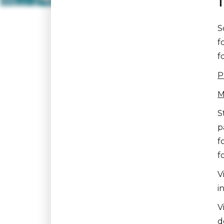
S
f
f
P
M
S
p
f
f
V
i
V
d