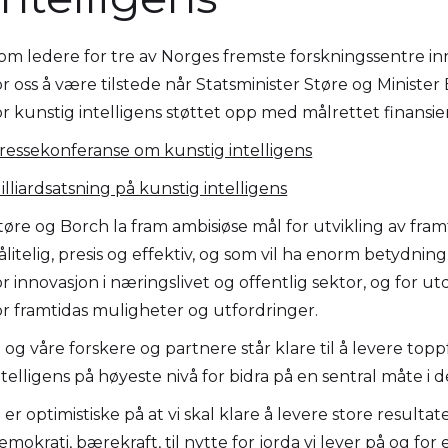
om ledere for tre av Norges fremste forskningssentre inn
or oss å være tilstede når Statsminister Støre og Minister
or kunstig intelligens støttet opp med målrettet finansieri
ressekonferanse om kunstig intelligens
illiardsatsning på kunstig intelligens
tøre og Borch la fram ambisiøse mål for utvikling av fram
ålitelig, presis og effektiv, og som vil ha enorm betydnin
or innovasjon i næringslivet og offentlig sektor, og for u
or framtidas muligheter og utfordringer.
i og våre forskere og partnere står klare til å levere to
ntelligens på høyeste nivå for bidra på en sentral måte i d
i er optimistiske på at vi skal klare å levere store resultate
emokrati, bærekraft, til nytte for jorda vi lever på og for