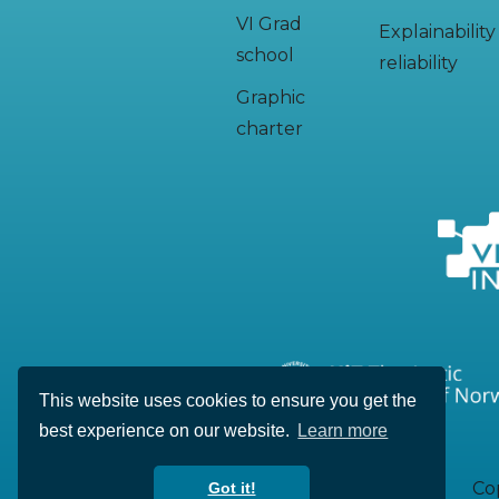
VI Grad
Explainabilit
school
reliability
Graphic
charter
This website uses cookies to ensure you get the
best experience on our website.
Learn more
Cop
Got it!