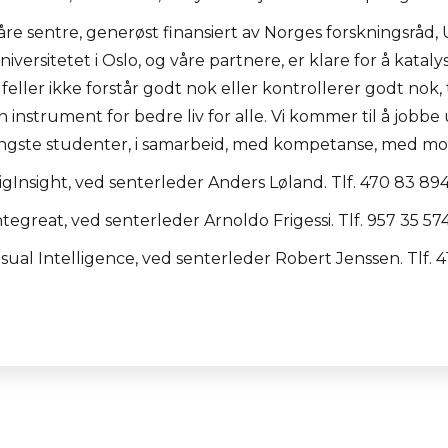
åre sentre, generøst finansiert av Norges forskningsråd, 
niversitetet i Oslo, og våre partnere, er klare for å kataly
ilfeller ikke forstår godt nok eller kontrollerer godt nok,
n instrument for bedre liv for alle. Vi kommer til å jobbe 
ngste studenter, i samarbeid, med kompetanse, med mot,
igInsight, ved senterleder Anders Løland. Tlf. 470 83 89
ntegreat, ved senterleder Arnoldo Frigessi. Tlf. 957 35 57
isual Intelligence, ved senterleder Robert Jenssen. Tlf. 4