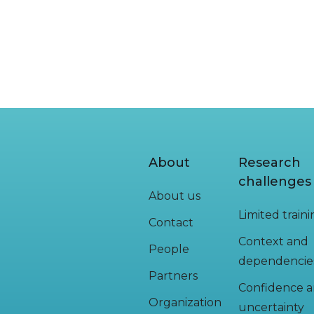
About
Research
challenges
About us
Limited train
Contact
Context and
People
dependencie
Partners
Confidence 
Organization
uncertainty