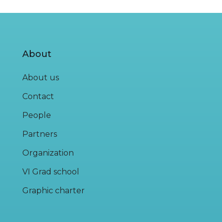
About
About us
Contact
People
Partners
Organization
VI Grad school
Graphic charter