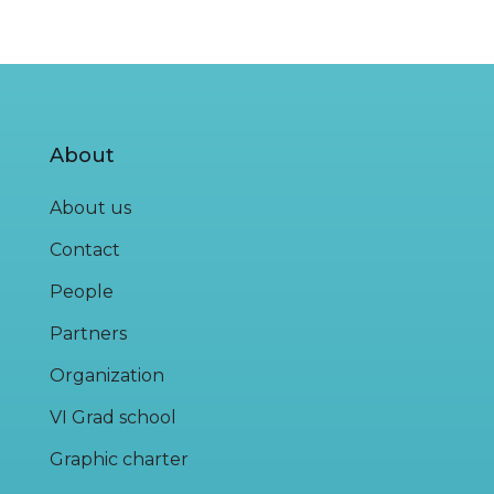
About
About us
Contact
People
Partners
Organization
VI Grad school
Graphic charter