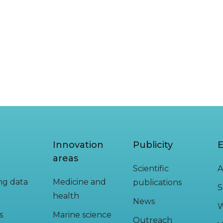
Innovation
Publicity
E
areas
Scientific
A
ing data
Medicine and
publications
S
health
News
W
s
Marine science
Outreach