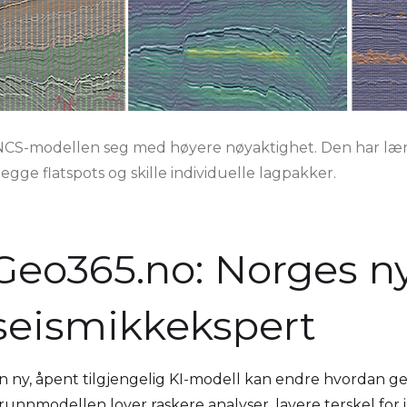
CS-modellen seg med høyere nøyaktighet. Den har lært
egge flatspots og skille individuelle lagpakker.
Geo365.no: Norges n
seismikkekspert
n ny, åpent tilgjengelig KI-modell kan endre hvordan ge
runnmodellen lover raskere analyser, lavere terskel for 