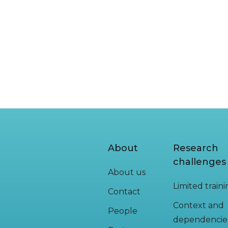
About
Research
challenges
About us
Limited train
Contact
Context and
People
dependencie