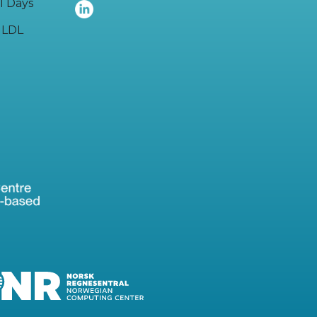
I Days
LDL