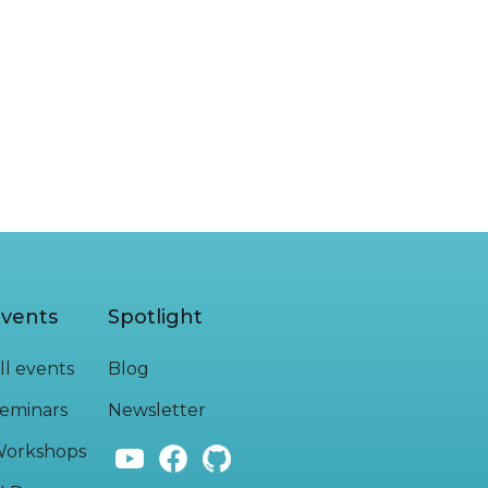
vents
Spotlight
ll events
Blog
eminars
Newsletter
orkshops