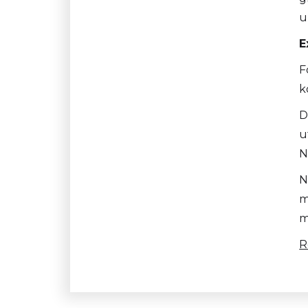
u
E
F
k
D
u
N
N
m
m
R