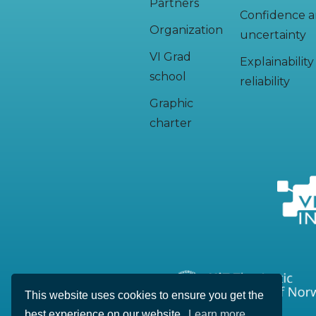
Partners
Confidence 
Organization
uncertainty
VI Grad
Explainabilit
school
reliability
Graphic
charter
This website uses cookies to ensure you get the
best experience on our website.
Learn more