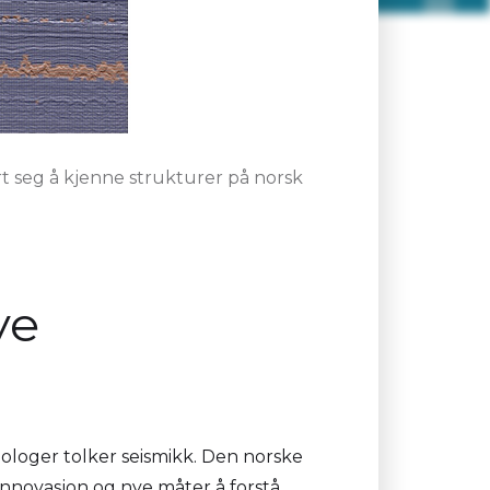
 seg å kjenne strukturer på norsk
ye
ologer tolker seismikk. Den norske
innovasjon og nye måter å forstå