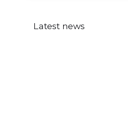
Latest news
Visual Intelligence at Aren
JULY 30, 2026
Visual Intelligence researchers a
oriented events at Arendalsuka 
annual political festival.
READ MORE