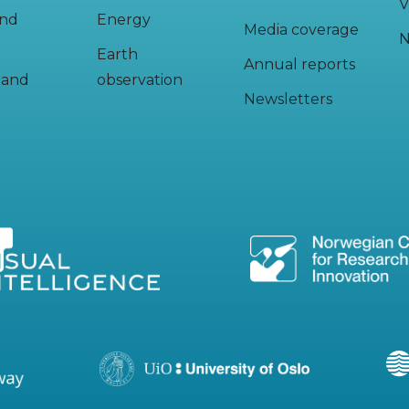
V
and
Energy
Media coverage
N
Earth
Annual reports
y and
observation
Newsletters