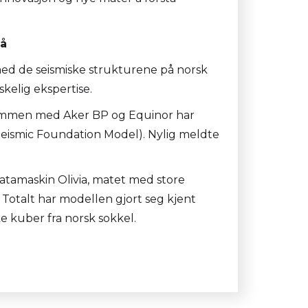
så
med de seismiske strukturene på norsk
kelig ekspertise.
ammen med Aker BP og Equinor har
Seismic Foundation Model). Nylig meldte
atamaskin Olivia, matet med store
Totalt har modellen gjort seg kjent
ke kuber fra norsk sokkel.