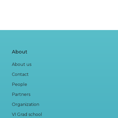
About
About us
Contact
People
Partners
Organization
VI Grad school